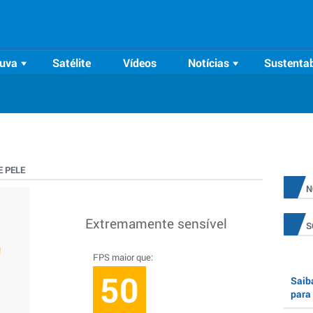
uva
Satélite
Vídeos
Notícias
Sustentab
 PELE
N
Extremamente sensível
S
FPS maior que:
50
Saiba
para 