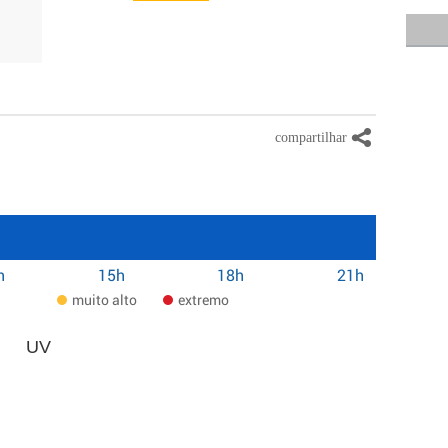
h
15h
18h
21h
muito alto
extremo
UV