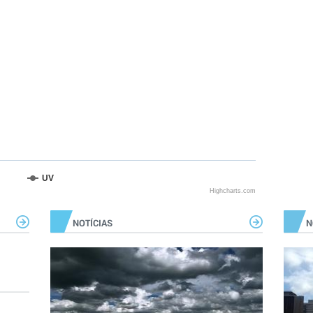
UV
Highcharts.com
NOTÍCIAS
N