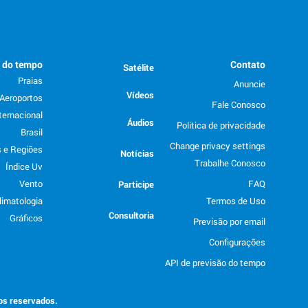
o do tempo
Contato
Satélite
Praias
Anuncie
Vídeos
Aeroportos
Fale Conosco
ternacional
Áudios
Politica de privacidade
Brasil
Change privacy settings
 e Regiões
Notícias
Trabalhe Conosco
Índice Uv
Vento
FAQ
Participe
limatologia
Termos de Uso
Consultoria
Gráficos
Previsão por email
Configurações
API de previsão do tempo
tos reservados.