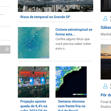
Risco de temporal na Grande SP
Sábad
Ciclone extratropical se
forma esta...
Manhã 
Confira alguns fatos que
você precisa saber sobre
este o...
Pôr d
Projeção aponta
Semana chuvosa
Final 
queda de 9,4% na
com frente fria no
finaliz
safra 2024/25 de
Sul do Brasil