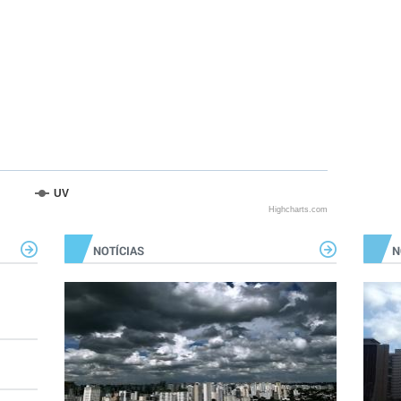
UV
Highcharts.com
NOTÍCIAS
N