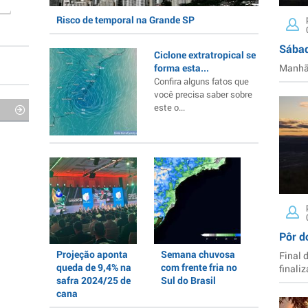
Risco de temporal na Grande SP
Sábad
Ciclone extratropical se
forma esta...
Manhã 
Confira alguns fatos que
você precisa saber sobre
este o...
Pôr d
Projeção aponta
Semana chuvosa
Final 
queda de 9,4% na
com frente fria no
finaliz
safra 2024/25 de
Sul do Brasil
cana