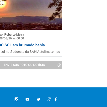
por
Roberto Meira
08/08/26 às 00:50
DO SOL em brumado bahia
 sol no Sudoeste da BAHIA #climatempo
ENVIE SUA FOTO OU NOTÍCIA