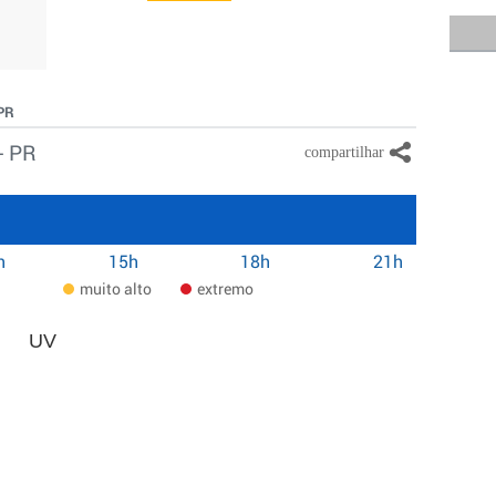
 PR
- PR
h
15h
18h
21h
muito alto
extremo
UV