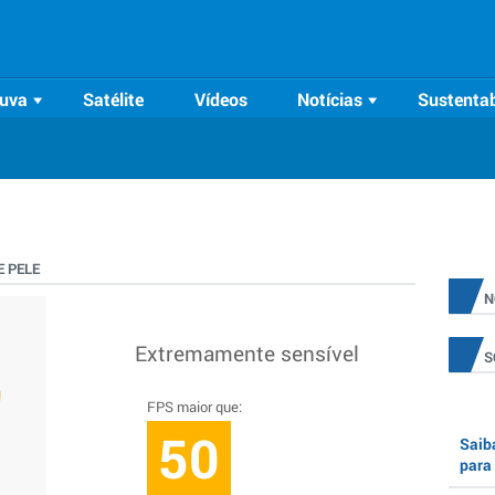
uva
Satélite
Vídeos
Notícias
Sustentab
 PELE
N
Extremamente sensível
S
FPS maior que:
50
Saiba
para 