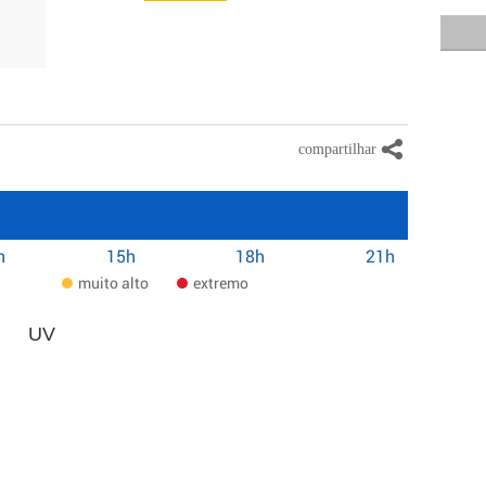
h
15h
18h
21h
muito alto
extremo
UV