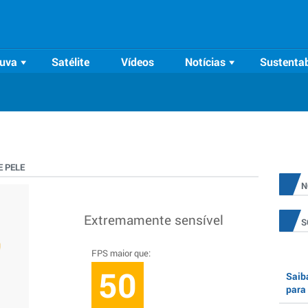
uva
Satélite
Vídeos
Notícias
Sustentab
 PELE
N
Extremamente sensível
S
FPS maior que:
50
Saiba
para 