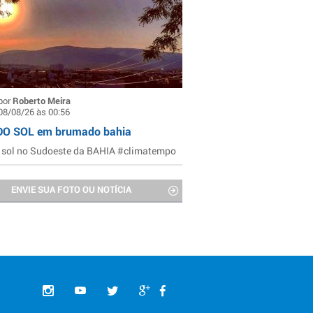
por
Roberto Meira
08/08/26 às 00:56
DO SOL em brumado bahia
 sol no Sudoeste da BAHIA #climatempo
ENVIE SUA FOTO OU NOTÍCIA