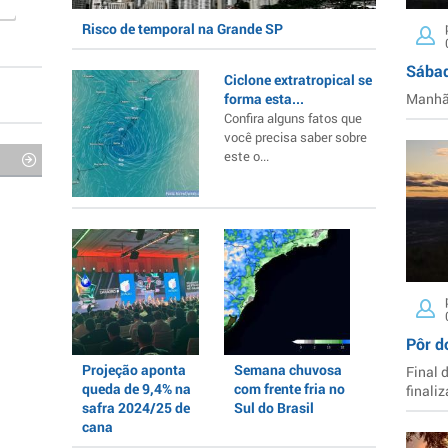
Risco de temporal na Grande SP
Sábad
Ciclone extratropical se
forma esta...
Manhã 
Confira alguns fatos que
você precisa saber sobre
este o...
Pôr d
Projeção aponta
Semana chuvosa
Final 
queda de 9,4% na
com frente fria no
finaliz
safra 2024/25 de
Sul do Brasil
cana