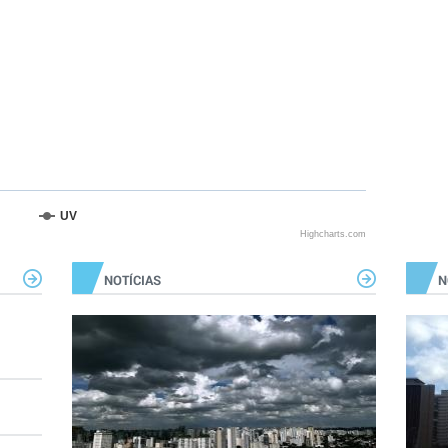
UV
Highcharts.com
NOTÍCIAS
N