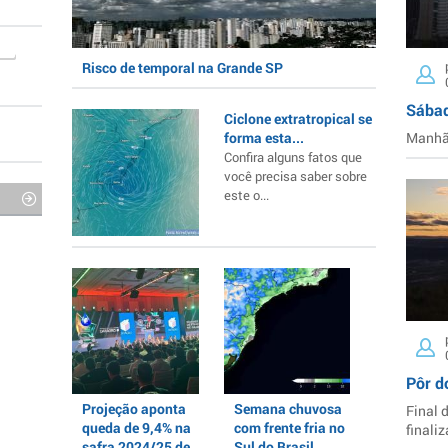
Risco de temporal na Grande SP
Sábad
Ciclone extratropical se
forma esta...
Manhã 
Confira alguns fatos que
você precisa saber sobre
este o...
Pôr d
Projeção aponta
Semana chuvosa
Final 
queda de 9,4% na
com frente fria no
finaliz
safra 2024/25 de
Sul do Brasil