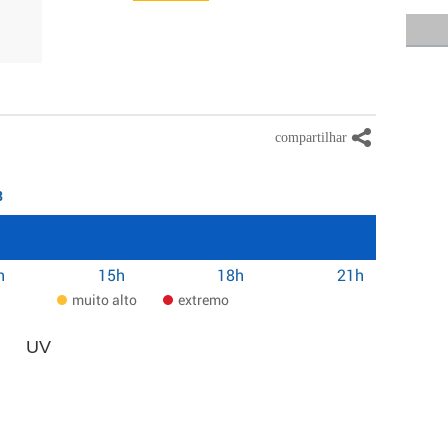
8
h
15h
18h
21h
muito alto
extremo
UV