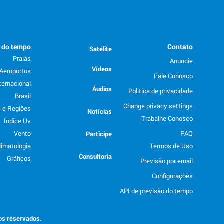
o do tempo
Contato
Satélite
Praias
Anuncie
Vídeos
Aeroportos
Fale Conosco
ternacional
Áudios
Politica de privacidade
Brasil
Change privacy settings
 e Regiões
Notícias
Trabalhe Conosco
Índice Uv
Vento
FAQ
Participe
limatologia
Termos de Uso
Consultoria
Gráficos
Previsão por email
Configurações
API de previsão do tempo
tos reservados.