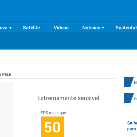
uva
Satélite
Vídeos
Notícias
Sustentab
 PELE
N
Extremamente sensível
S
FPS maior que:
50
Saiba
para 