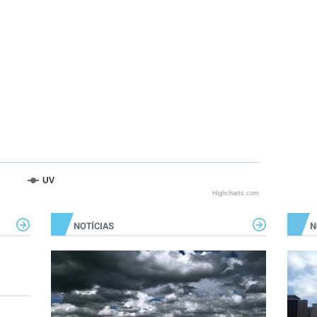
UV
Highcharts.com
NOTÍCIAS
N