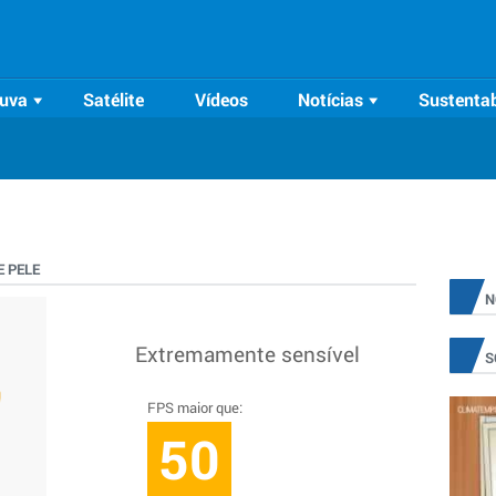
uva
Satélite
Vídeos
Notícias
Sustentab
 PELE
N
Extremamente sensível
S
FPS maior que:
50