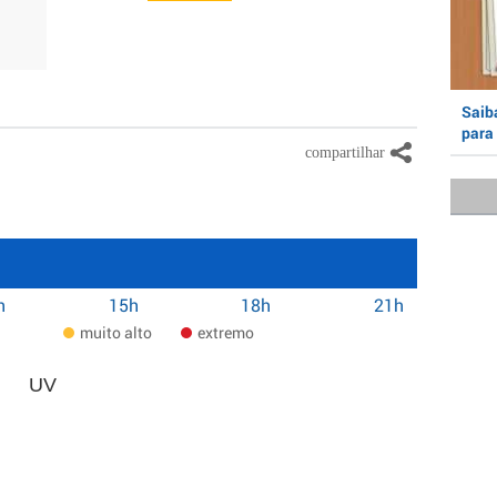
Saiba
para 
h
15h
18h
21h
muito alto
extremo
UV