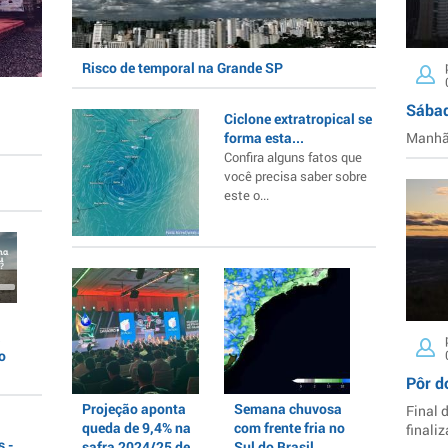
Risco de temporal na Grande SP
Sábad
Ciclone extratropical se
forma esta...
Manhã 
Confira alguns fatos que
você precisa saber sobre
este o...
a
o
Pôr d
Projeção aponta
Semana chuvosa
Final 
queda de 9,4% na
com frente fria no
finaliz
 -
safra 2024/25 de
Sul do Brasil