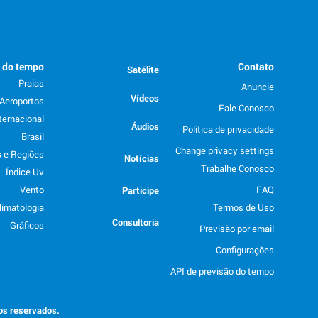
o do tempo
Contato
Satélite
Praias
Anuncie
Vídeos
Aeroportos
Fale Conosco
ternacional
Áudios
Politica de privacidade
Brasil
Change privacy settings
 e Regiões
Notícias
Trabalhe Conosco
Índice Uv
Vento
FAQ
Participe
limatologia
Termos de Uso
Consultoria
Gráficos
Previsão por email
Configurações
API de previsão do tempo
tos reservados.