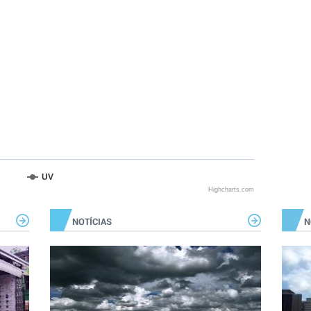
UV
Highcharts.com
NOTÍCIAS
N