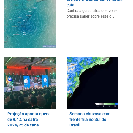
esta...
Confira alguns fatos que você
precisa saber sobre este o...
Projeção aponta queda
Semana chuvosa com
de 9,4% na safra
frente fria no Sul do
2024/25 de cana
Brasil