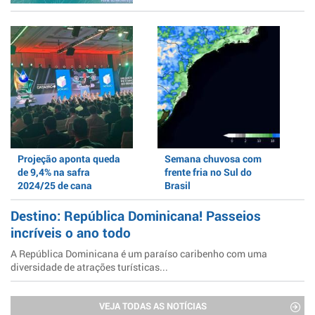
Projeção aponta queda
Semana chuvosa com
de 9,4% na safra
frente fria no Sul do
2024/25 de cana
Brasil
Destino: República Dominicana! Passeios
incríveis o ano todo
A República Dominicana é um paraíso caribenho com uma
diversidade de atrações turísticas...
VEJA TODAS AS NOTÍCIAS