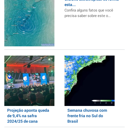
esta...
Confira alguns fatos que você
precisa saber sobre este o...
Projeção aponta queda
Semana chuvosa com
de 9,4% na safra
frente fria no Sul do
2024/25 de cana
Brasil