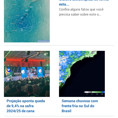
esta...
Confira alguns fatos que você
precisa saber sobre este o...
Projeção aponta queda
Semana chuvosa com
de 9,4% na safra
frente fria no Sul do
2024/25 de cana
Brasil