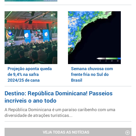
Projeção aponta queda
Semana chuvosa com
de 9,4% na safra
frente fria no Sul do
2024/25 de cana
Brasil
Destino: República Dominicana! Passeios
incríveis o ano todo
A República Dominicana é um paraíso caribenho com uma
diversidade de atrações turísticas...
VEJA TODAS AS NOTÍCIAS