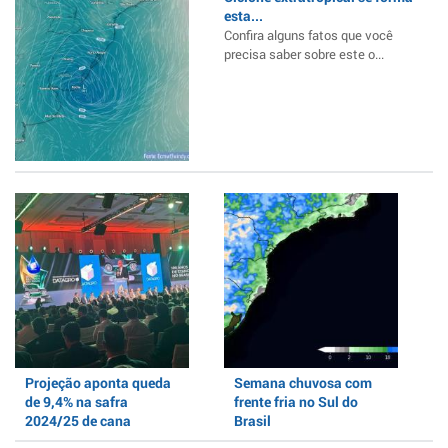
esta...
Confira alguns fatos que você
precisa saber sobre este o...
Projeção aponta queda
Semana chuvosa com
de 9,4% na safra
frente fria no Sul do
2024/25 de cana
Brasil