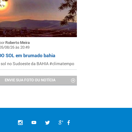
por
Roberto Meira
05/08/26 às 20:49
DO SOL em brumado bahia
 sol no Sudoeste da BAHIA #climatempo
ENVIE SUA FOTO OU NOTÍCIA