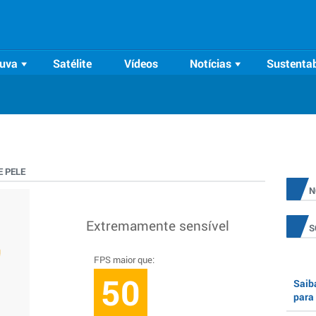
uva
Satélite
Vídeos
Notícias
Sustentab
 PELE
N
Extremamente sensível
S
FPS maior que:
50
Saiba
para 