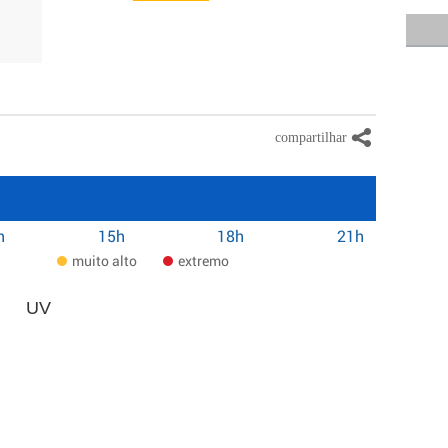
h
15h
18h
21h
muito alto
extremo
UV