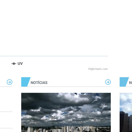
UV
Highcharts.com
NOTÍCIAS
N