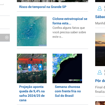
Risco de temporal na Grande SP
Sábad
Ciclone extratropical se
forma esta...
Manhã 
Confira alguns fatos que
você precisa saber sobre
este o...
Pôr d
Projeção aponta
Semana chuvosa
Final 
queda de 9,4% na
com frente fria no
finaliz
safra 2024/25 de
Sul do Brasil
cana