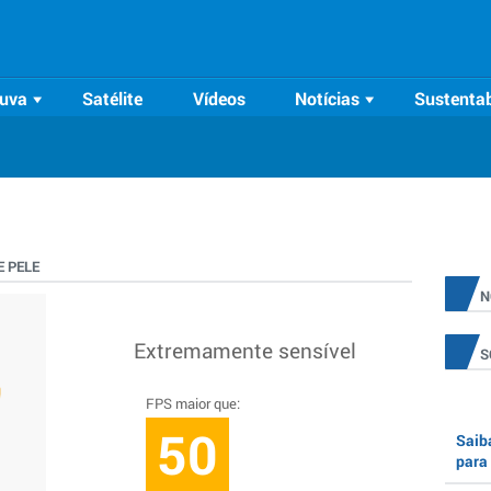
uva
Satélite
Vídeos
Notícias
Sustentab
 PELE
N
Extremamente sensível
S
FPS maior que:
50
Saiba
para 