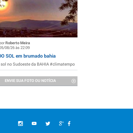
por
Roberto Meira
05/08/26 às 22:09
DO SOL em brumado bahia
 sol no Sudoeste da BAHIA #climatempo
ENVIE SUA FOTO OU NOTÍCIA