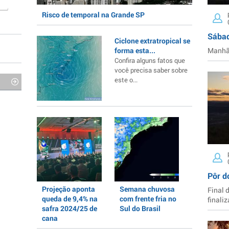
Risco de temporal na Grande SP
Sábad
Ciclone extratropical se
forma esta...
Manhã 
Confira alguns fatos que
você precisa saber sobre
este o...
Pôr d
Projeção aponta
Semana chuvosa
Final 
queda de 9,4% na
com frente fria no
finaliz
safra 2024/25 de
Sul do Brasil
cana