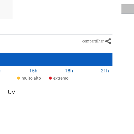
h
15h
18h
21h
muito alto
extremo
UV