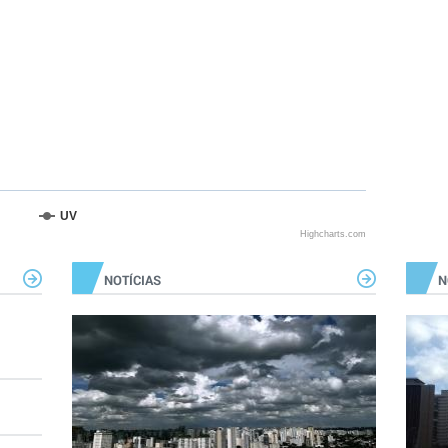
UV
Highcharts.com
NOTÍCIAS
N