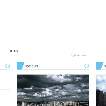
UV
Highcharts.com
NOTÍCIAS
N