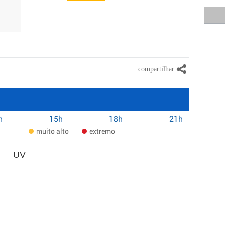
h
15h
18h
21h
muito alto
extremo
UV