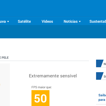
uva
Satélite
Vídeos
Notícias
Sustentab
 PELE
N
Extremamente sensível
S
FPS maior que:
50
Saiba
para 