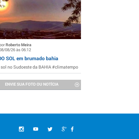
por
Roberto Meira
08/08/26 às 06:12
DO SOL em brumado bahia
 sol no Sudoeste da BAHIA #climatempo
ENVIE SUA FOTO OU NOTÍCIA