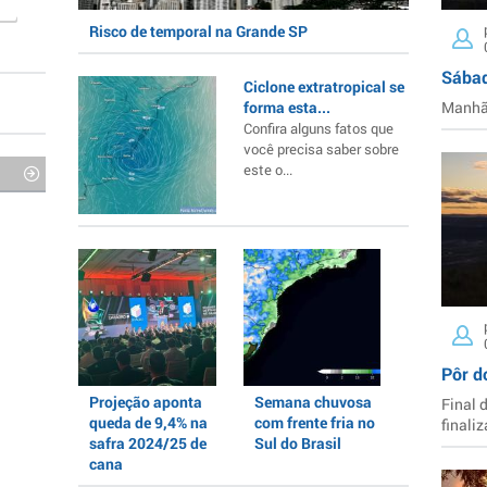
Risco de temporal na Grande SP
Sábad
Ciclone extratropical se
forma esta...
Manhã 
Confira alguns fatos que
você precisa saber sobre
este o...
Pôr d
Projeção aponta
Semana chuvosa
Final 
queda de 9,4% na
com frente fria no
finaliz
safra 2024/25 de
Sul do Brasil
cana