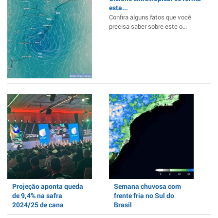
esta...
Confira alguns fatos que você
precisa saber sobre este o...
Projeção aponta queda
Semana chuvosa com
de 9,4% na safra
frente fria no Sul do
2024/25 de cana
Brasil