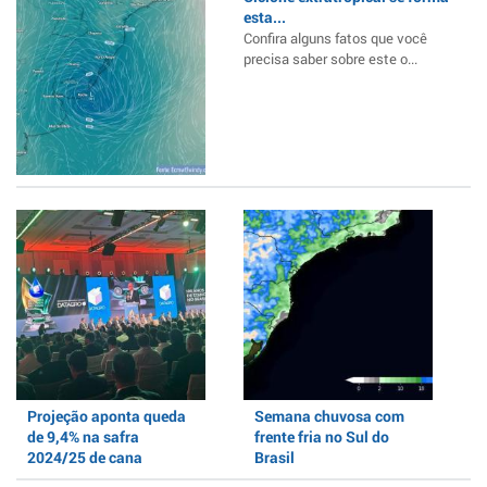
esta...
Confira alguns fatos que você
precisa saber sobre este o...
Projeção aponta queda
Semana chuvosa com
de 9,4% na safra
frente fria no Sul do
2024/25 de cana
Brasil