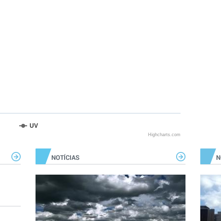
UV
Highcharts.com
NOTÍCIAS
N