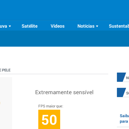
uva
Satélite
Vídeos
Notícias
Sustentab
 PELE
N
Extremamente sensível
S
FPS maior que:
50
Saiba
para 