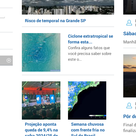
Risco de temporal na Grande SP
Sábad
Ciclone extratropical se
forma esta...
Manhã 
Confira alguns fatos que
você precisa saber sobre
este o...
Pôr d
Projeção aponta
Semana chuvosa
Final 
queda de 9,4% na
com frente fria no
finaliz
safra 2024/25 de
Sul do Brasil