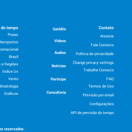
o do tempo
Contato
Satélite
Praias
Anuncie
Vídeos
Aeroportos
Fale Conosco
ternacional
Áudios
Politica de privacidade
Brasil
Change privacy settings
 e Regiões
Notícias
Trabalhe Conosco
Índice Uv
Vento
FAQ
Participe
limatologia
Termos de Uso
Consultoria
Gráficos
Previsão por email
Configurações
API de previsão do tempo
tos reservados.