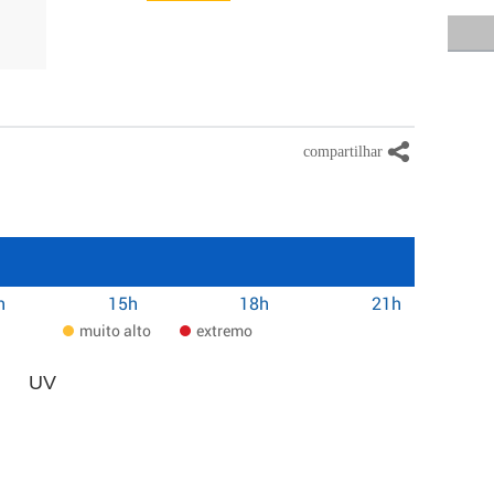
h
15h
18h
21h
muito alto
extremo
UV