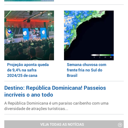
Projeção aponta queda
Semana chuvosa com
de 9,4% na safra
frente fria no Sul do
2024/25 de cana
Brasil
Destino: República Dominicana! Passeios
incríveis o ano todo
A República Dominicana é um paraíso caribenho com uma
diversidade de atrações turísticas...
VEJA TODAS AS NOTÍCIAS