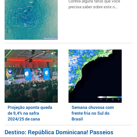
Confira alguns fatos que você
precisa saber sobre este o...
Projeção aponta queda
Semana chuvosa com
de 9,4% na safra
frente fria no Sul do
2024/25 de cana
Brasil
Destino: República Dominicana! Passeios