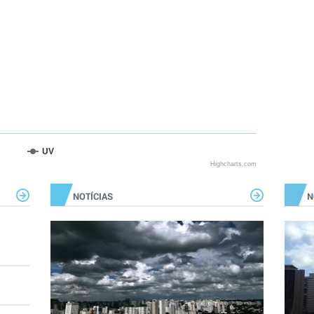
UV
Highcharts.com
NOTÍCIAS
N