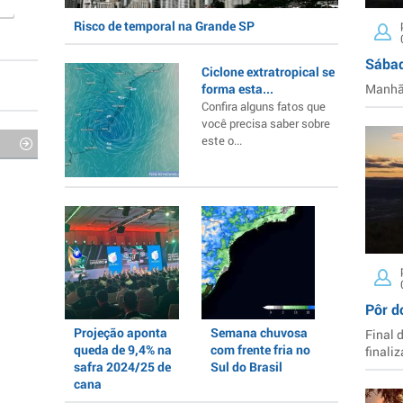
Risco de temporal na Grande SP
Sábad
Ciclone extratropical se
forma esta...
Manhã 
Confira alguns fatos que
você precisa saber sobre
este o...
Pôr d
Projeção aponta
Semana chuvosa
Final 
queda de 9,4% na
com frente fria no
finaliz
safra 2024/25 de
Sul do Brasil
cana