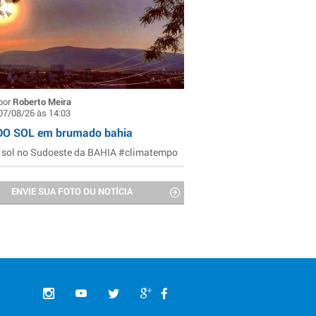
por
Roberto Meira
07/08/26 às 14:03
DO SOL em brumado bahia
 sol no Sudoeste da BAHIA #climatempo
ENVIE SUA FOTO OU NOTÍCIA