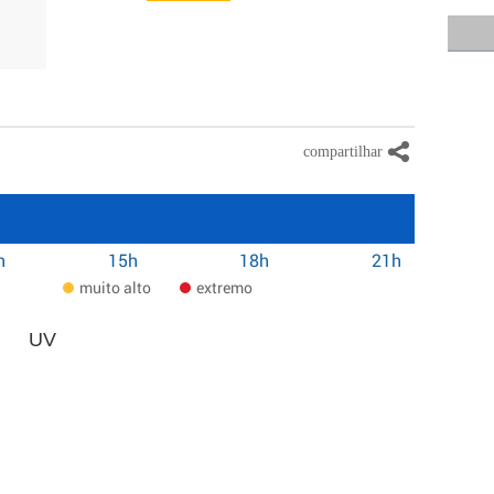
h
15h
18h
21h
muito alto
extremo
UV