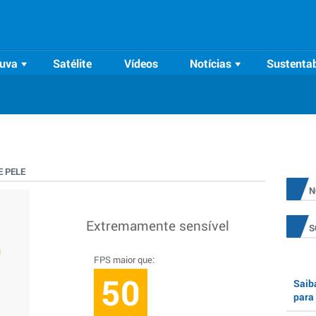
uva
Satélite
Vídeos
Notícias
Sustentab
 PELE
N
Extremamente sensível
S
FPS maior que:
50
Saiba
para 