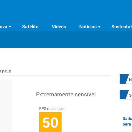
uva
Satélite
Vídeos
Notícias
Sustentab
 PELE
N
Extremamente sensível
S
FPS maior que:
50
Saiba
para 