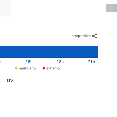
h
15h
18h
21h
muito alto
extremo
UV