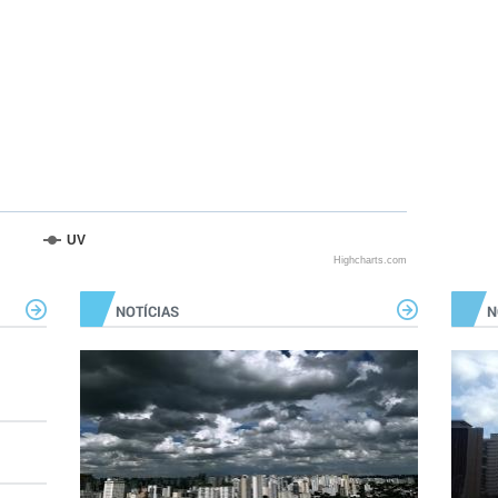
UV
Highcharts.com
NOTÍCIAS
N