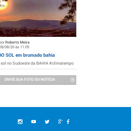
por
Roberto Meira
08/08/26 às 11:05
DO SOL em brumado bahia
 sol no Sudoeste da BAHIA #climatempo
ENVIE SUA FOTO OU NOTÍCIA