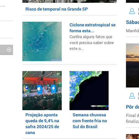
Risco de temporal na Grande SP
Sábad
Ciclone extratropical se
forma esta...
Manhã 
Confira alguns fatos que
você precisa saber sobre
este o...
Pôr d
Projeção aponta
Semana chuvosa
Final 
queda de 9,4% na
com frente fria no
finaliz
safra 2024/25 de
Sul do Brasil
cana