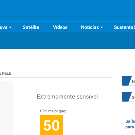
uva
Satélite
Vídeos
Notícias
Sustentab
 PELE
N
Extremamente sensível
S
FPS maior que:
50
Saiba
para 