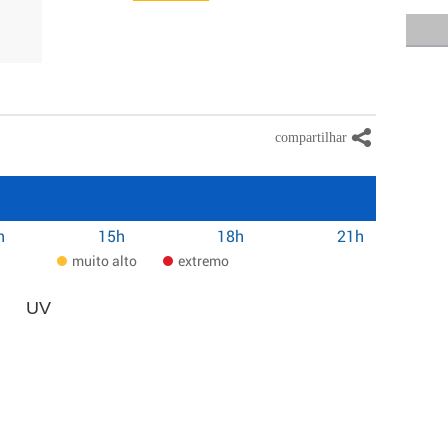
h
15h
18h
21h
muito alto
extremo
UV