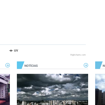
UV
Highcharts.com
NOTÍCIAS
N