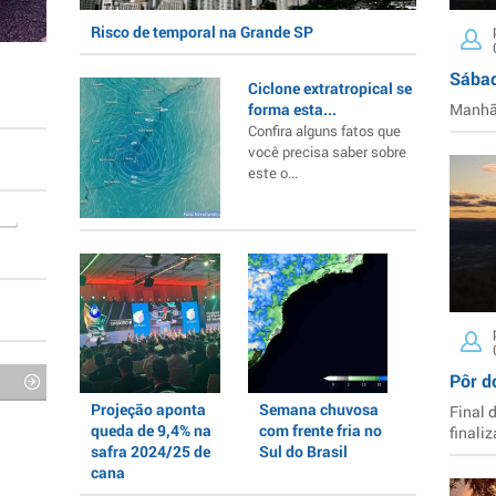
Risco de temporal na Grande SP
Sábad
Ciclone extratropical se
forma esta...
Manhã 
Confira alguns fatos que
você precisa saber sobre
este o...
Pôr d
Projeção aponta
Semana chuvosa
Final 
queda de 9,4% na
com frente fria no
finaliz
safra 2024/25 de
Sul do Brasil
cana