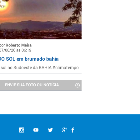
por
Roberto Meira
07/08/26 às 06:19
DO SOL em brumado bahia
 sol no Sudoeste da BAHIA #climatempo
ENVIE SUA FOTO OU NOTÍCIA