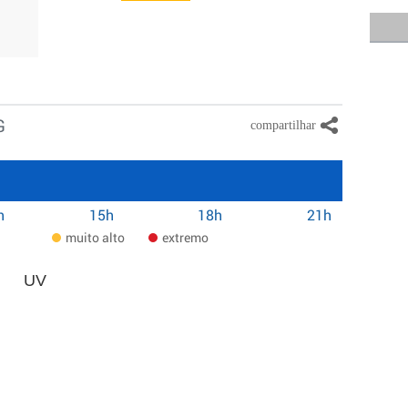
G
h
15h
18h
21h
muito alto
extremo
UV