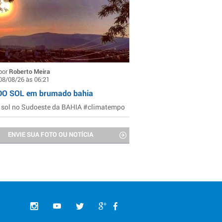
por
Roberto Meira
08/08/26 às 06:21
DO SOL em brumado bahia
 sol no Sudoeste da BAHIA #climatempo
ENVIE SUA FOTO OU NOTÍCIA