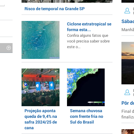
Risco de temporal na Grande SP
Sábad
Ciclone extratropical se
forma esta...
Manhã 
Confira alguns fatos que
você precisa saber sobre
este o...
Pôr d
Projeção aponta
Semana chuvosa
Final 
queda de 9,4% na
com frente fria no
finaliz
safra 2024/25 de
Sul do Brasil
cana