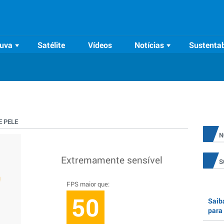
uva
Satélite
Vídeos
Notícias
Sustentab
 PELE
N
Extremamente sensível
S
FPS maior que:
50
Saiba
para 