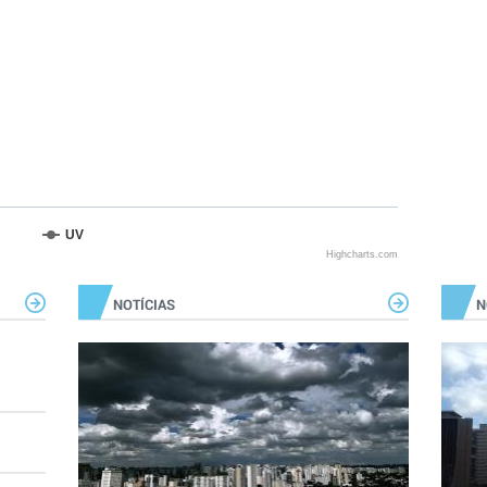
UV
Highcharts.com
NOTÍCIAS
N