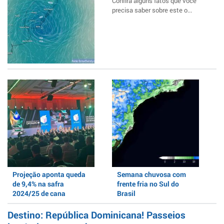
Confira alguns fatos que você
precisa saber sobre este o...
Projeção aponta queda
Semana chuvosa com
de 9,4% na safra
frente fria no Sul do
2024/25 de cana
Brasil
Destino: República Dominicana! Passeios