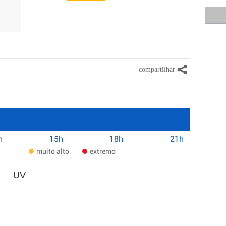
h
15h
18h
21h
muito alto
extremo
UV