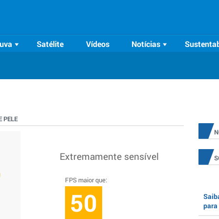
uva
Satélite
Vídeos
Notícias
Sustentab
 PELE
N
Extremamente sensível
S
FPS maior que:
50
Saiba
para 