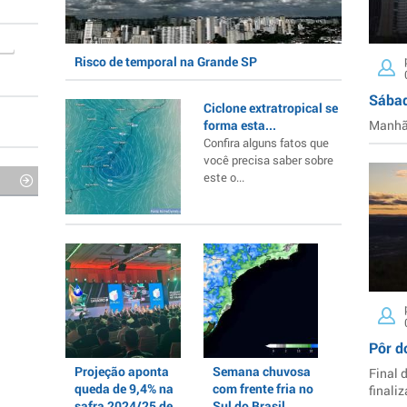
Risco de temporal na Grande SP
Sábad
Ciclone extratropical se
forma esta...
Manhã 
Confira alguns fatos que
você precisa saber sobre
este o...
Pôr d
Projeção aponta
Semana chuvosa
Final 
queda de 9,4% na
com frente fria no
finaliz
safra 2024/25 de
Sul do Brasil