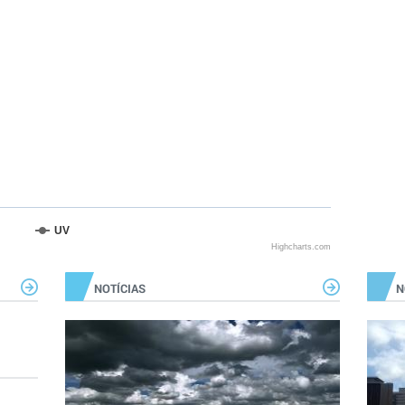
UV
Highcharts.com
NOTÍCIAS
N