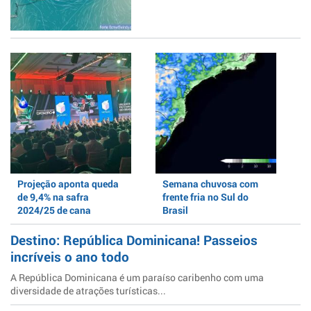
Projeção aponta queda
Semana chuvosa com
de 9,4% na safra
frente fria no Sul do
2024/25 de cana
Brasil
Destino: República Dominicana! Passeios
incríveis o ano todo
A República Dominicana é um paraíso caribenho com uma
diversidade de atrações turísticas...