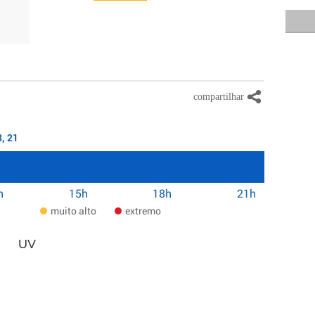
8, 21
h
15h
18h
21h
muito alto
extremo
UV