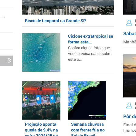
Risco de temporal na Grande SP
Sábad
Ciclone extratropical se
forma esta...
Manhã 
Confira alguns fatos que
você precisa saber sobre
este o...
Pôr d
Projeção aponta
Semana chuvosa
Final 
queda de 9,4% na
com frente fria no
finaliz
safra 2024/25 de
Sul do Brasil