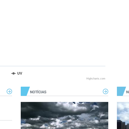
UV
Highcharts.com
NOTÍCIAS
N