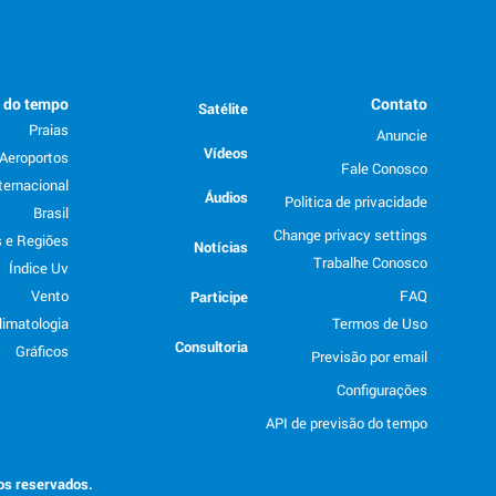
o do tempo
Contato
Satélite
Praias
Anuncie
Vídeos
Aeroportos
Fale Conosco
ternacional
Áudios
Politica de privacidade
Brasil
Change privacy settings
 e Regiões
Notícias
Trabalhe Conosco
Índice Uv
Vento
FAQ
Participe
limatologia
Termos de Uso
Consultoria
Gráficos
Previsão por email
Configurações
API de previsão do tempo
tos reservados.