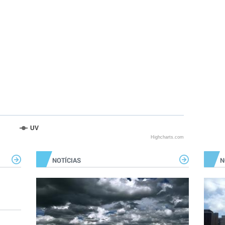
UV
Highcharts.com
NOTÍCIAS
N