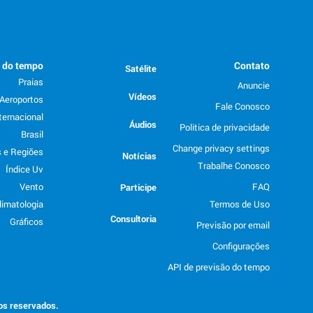
o do tempo
Contato
Satélite
Praias
Anuncie
Vídeos
Aeroportos
Fale Conosco
ternacional
Áudios
Politica de privacidade
Brasil
Change privacy settings
 e Regiões
Notícias
Trabalhe Conosco
Índice Uv
Vento
FAQ
Participe
limatologia
Termos de Uso
Consultoria
Gráficos
Previsão por email
Configurações
API de previsão do tempo
tos reservados.