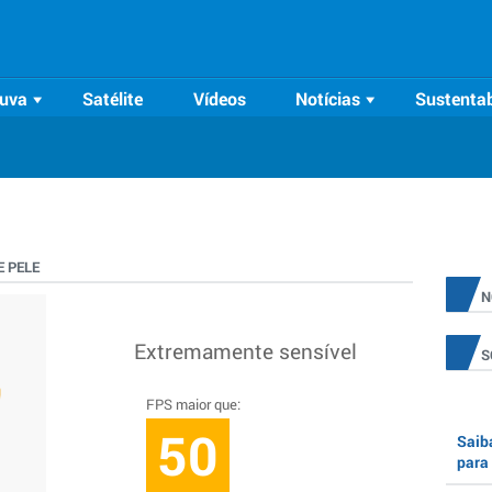
uva
Satélite
Vídeos
Notícias
Sustentab
 PELE
N
Extremamente sensível
S
FPS maior que:
50
Saiba
para 