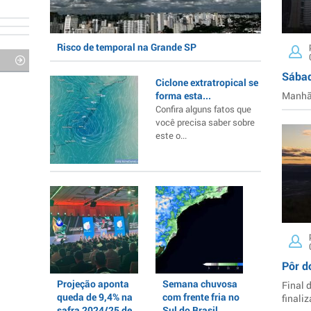
Risco de temporal na Grande SP
Sábad
Ciclone extratropical se
forma esta...
Manhã 
Confira alguns fatos que
você precisa saber sobre
este o...
Pôr d
Projeção aponta
Semana chuvosa
Final 
queda de 9,4% na
com frente fria no
finaliz
safra 2024/25 de
Sul do Brasil