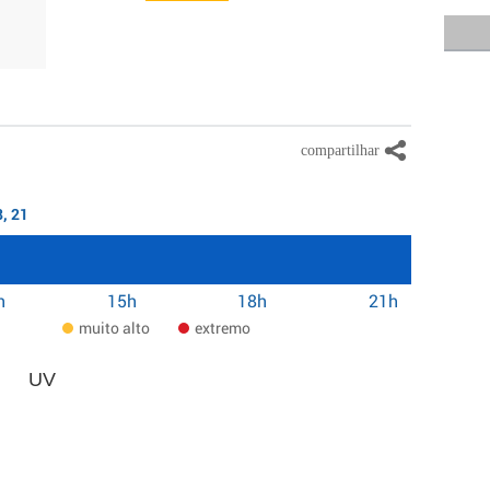
8, 21
h
15h
18h
21h
muito alto
extremo
UV