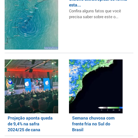
esta...
Confira alguns fatos que você
precisa saber sobre este o...
Projeção aponta queda
Semana chuvosa com
de 9,4% na safra
frente fria no Sul do
2024/25 de cana
Brasil