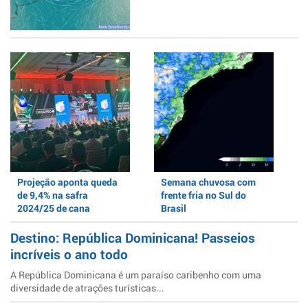
Projeção aponta queda
Semana chuvosa com
de 9,4% na safra
frente fria no Sul do
2024/25 de cana
Brasil
Destino: República Dominicana! Passeios
incríveis o ano todo
A República Dominicana é um paraíso caribenho com uma
diversidade de atrações turísticas...