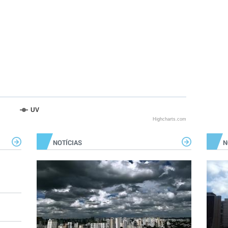
UV
Highcharts.com
NOTÍCIAS
N