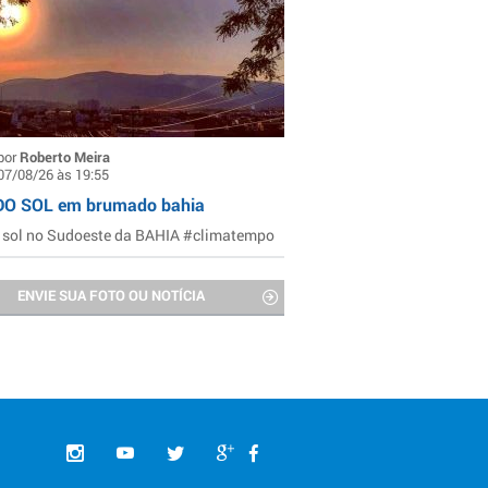
por
Roberto Meira
07/08/26 às 19:55
DO SOL em brumado bahia
 sol no Sudoeste da BAHIA #climatempo
ENVIE SUA FOTO OU NOTÍCIA