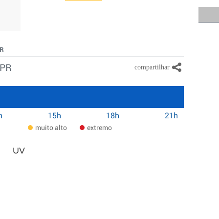
PR
 PR
h
15h
18h
21h
muito alto
extremo
UV