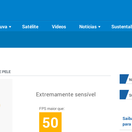
uva
Satélite
Vídeos
Notícias
Sustentab
 PELE
N
Extremamente sensível
S
FPS maior que:
50
Saiba
para 