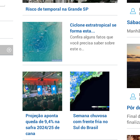
Risco de temporal na Grande SP
Sábad
Ciclone extratropical se
forma esta...
Manhã 
Confira alguns fatos que
você precisa saber sobre
este o...
Pôr d
Projeção aponta
Semana chuvosa
Final 
queda de 9,4% na
com frente fria no
finaliz
safra 2024/25 de
Sul do Brasil
cana