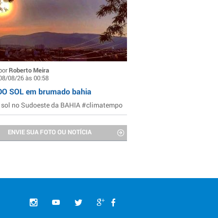
por
Roberto Meira
08/08/26 às 00:58
DO SOL em brumado bahia
 sol no Sudoeste da BAHIA #climatempo
ENVIE SUA FOTO OU NOTÍCIA