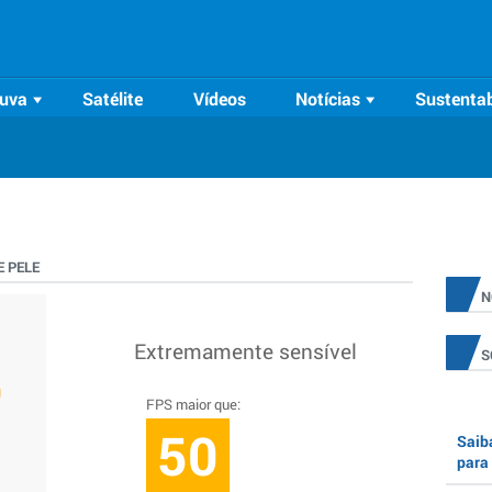
uva
Satélite
Vídeos
Notícias
Sustentab
 PELE
N
Extremamente sensível
S
FPS maior que:
50
Saiba
para 