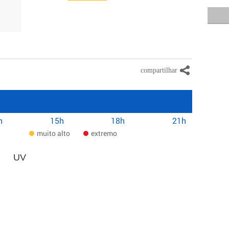
h
15h
18h
21h
muito alto
extremo
UV