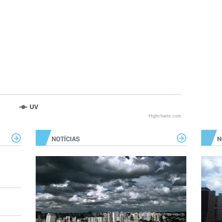
UV
Highcharts.com
NOTÍCIAS
N