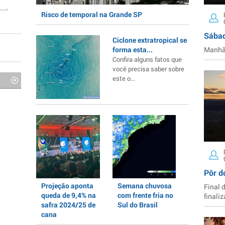
Risco de temporal na Grande SP
Sábad
Ciclone extratropical se
forma esta...
Manhã 
Confira alguns fatos que
você precisa saber sobre
este o...
Pôr d
Projeção aponta
Semana chuvosa
Final 
queda de 9,4% na
com frente fria no
finaliz
safra 2024/25 de
Sul do Brasil
cana