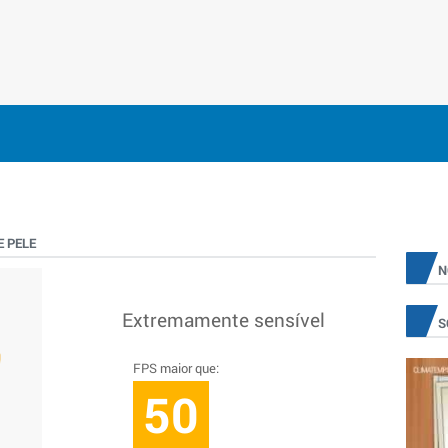
 PELE
N
Extremamente sensível
S
FPS maior que:
50