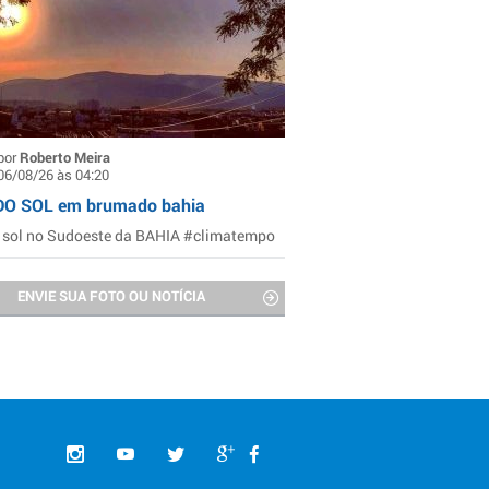
por
Roberto Meira
06/08/26 às 04:20
DO SOL em brumado bahia
 sol no Sudoeste da BAHIA #climatempo
ENVIE SUA FOTO OU NOTÍCIA