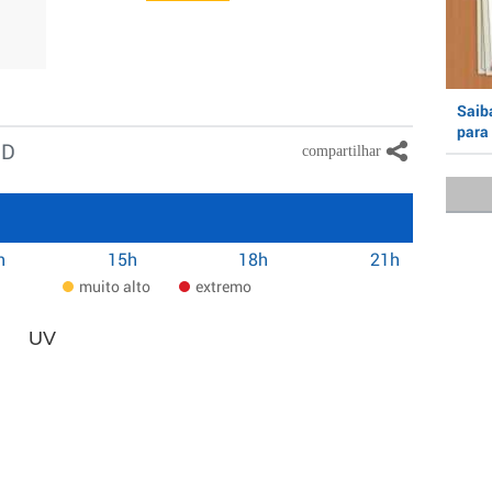
Saiba
para 
ND
h
15h
18h
21h
muito alto
extremo
UV