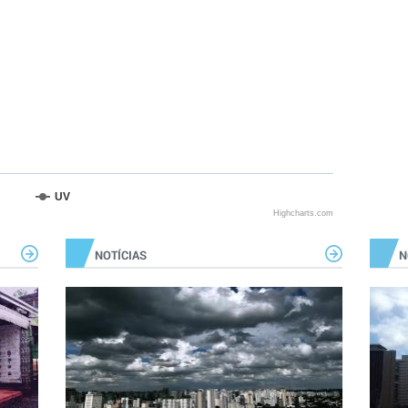
UV
Highcharts.com
NOTÍCIAS
N