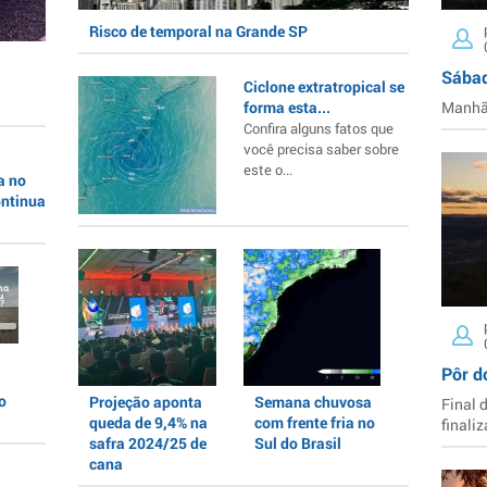
Risco de temporal na Grande SP
Sábad
Ciclone extratropical se
forma esta...
Manhã 
Confira alguns fatos que
você precisa saber sobre
este o...
a no
ontinua
Pôr d
a
o
Projeção aponta
Semana chuvosa
Final 
queda de 9,4% na
com frente fria no
finaliz
safra 2024/25 de
Sul do Brasil
cana