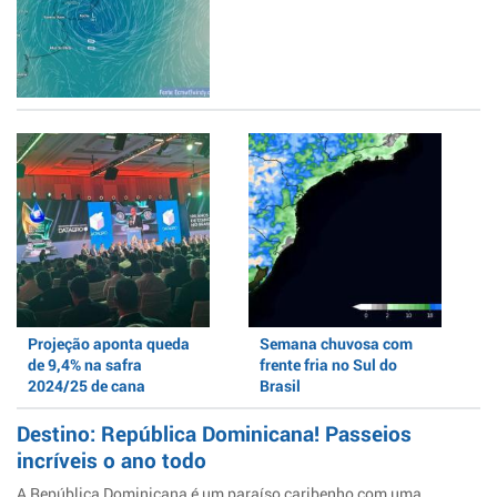
Projeção aponta queda
Semana chuvosa com
de 9,4% na safra
frente fria no Sul do
2024/25 de cana
Brasil
Destino: República Dominicana! Passeios
incríveis o ano todo
A República Dominicana é um paraíso caribenho com uma