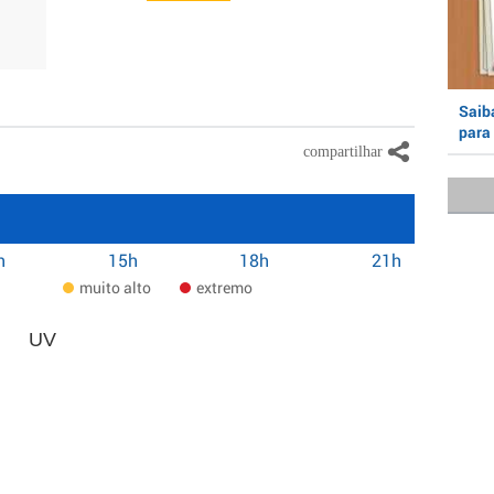
Saiba
para 
h
15h
18h
21h
muito alto
extremo
UV