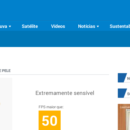
uva
Satélite
Vídeos
Notícias
Sustentab
 PELE
N
Extremamente sensível
S
FPS maior que:
50