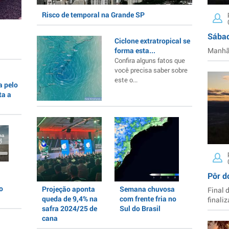
Risco de temporal na Grande SP
Sábad
Ciclone extratropical se
forma esta...
Manhã 
Confira alguns fatos que
você precisa saber sobre
este o...
a pelo
ta a
Pôr d
a
o
Projeção aponta
Semana chuvosa
Final 
queda de 9,4% na
com frente fria no
finaliz
safra 2024/25 de
Sul do Brasil
cana