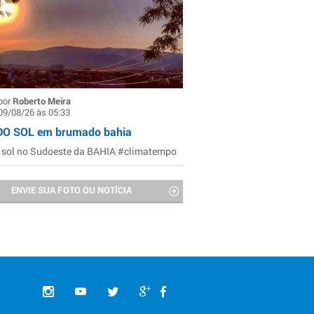
por
Roberto Meira
09/08/26 às 05:33
DO SOL em brumado bahia
 sol no Sudoeste da BAHIA #climatempo
ENVIE SUA FOTO OU NOTÍCIA