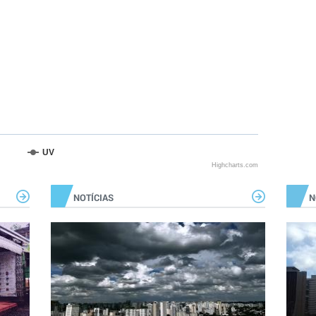
UV
Highcharts.com
NOTÍCIAS
N