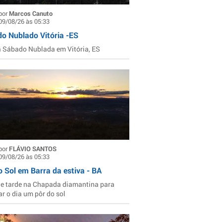
por
Marcos Canuto
09/08/26 às 05:33
o Nublado Vitória -ES
Sábado Nublada em Vitória, ES
por
FLÁVIO SANTOS
09/08/26 às 05:33
o Sol em Barra da estiva - BA
de tarde na Chapada diamantina para
ar o dia um pôr do sol