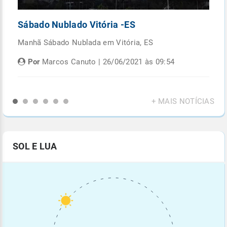
Sábado Nublado Vitória -ES
P
Manhã Sábado Nublada em Vitória, ES
Fi
di
Por
Marcos Canuto | 26/06/2021 às 09:54
+ MAIS NOTÍCIAS
SOL E LUA