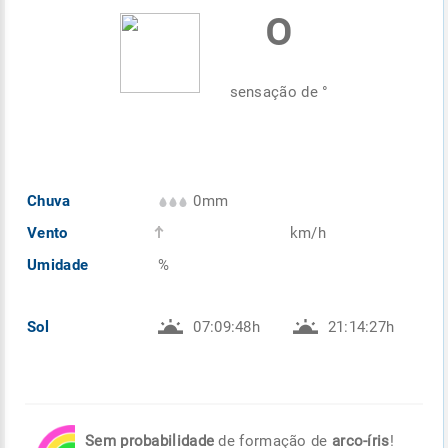
º
Enviar
Enviar
Enviar
Enviar
Enviar
Enviar
sensação de
°
Chuva
0mm
Vento
km/h
Umidade
%
Sol
07:09:48h
21:14:27h
Sem probabilidade
de formação de
arco-íris
!