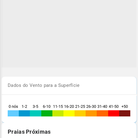
Dados do Vento para a Superfície
0 nós
1-2
3-5
6-10
11-15
16-20
21-25
26-30
31-40
41-50
+50
Praias Próximas