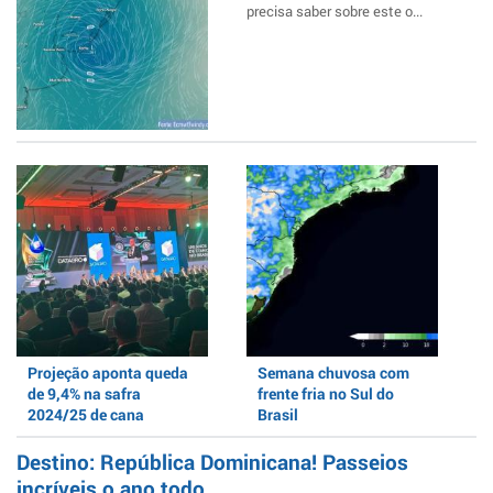
precisa saber sobre este o...
Projeção aponta queda
Semana chuvosa com
de 9,4% na safra
frente fria no Sul do
2024/25 de cana
Brasil
Destino: República Dominicana! Passeios
incríveis o ano todo