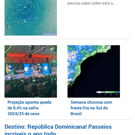
precisa saber sobre este o...
Projeção aponta queda
Semana chuvosa com
de 9,4% na safra
frente fria no Sul do
2024/25 de cana
Brasil
Destino: República Dominicana! Passeios
incríveis o ano todo