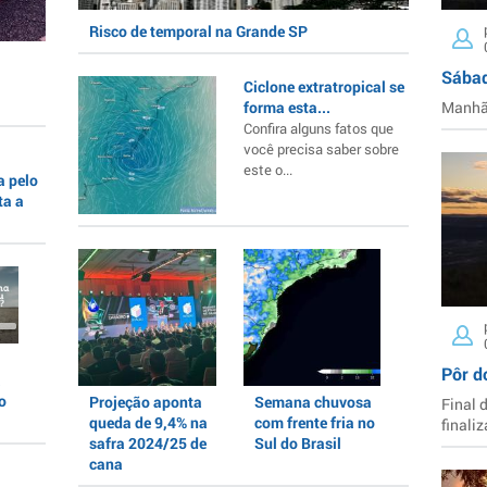
Risco de temporal na Grande SP
Sábad
Ciclone extratropical se
forma esta...
Manhã 
Confira alguns fatos que
você precisa saber sobre
este o...
a pelo
ta a
Pôr d
a
o
Projeção aponta
Semana chuvosa
Final 
queda de 9,4% na
com frente fria no
finaliz
safra 2024/25 de
Sul do Brasil
cana