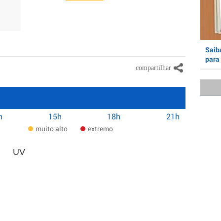
Saiba
para 
h
15h
18h
21h
muito alto
extremo
UV