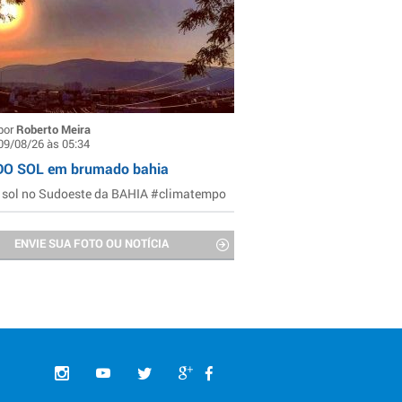
por
Roberto Meira
09/08/26 às 05:34
DO SOL em brumado bahia
 sol no Sudoeste da BAHIA #climatempo
ENVIE SUA FOTO OU NOTÍCIA