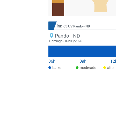
ÍNDICE UV Pando - ND
Pando - ND
Domingo - 09/08/2026
06h
09h
12
baixo
moderado
alto