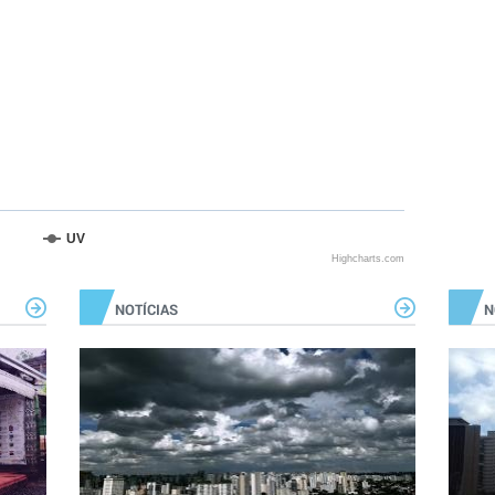
UV
Highcharts.com
NOTÍCIAS
N