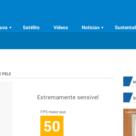
uva
Satélite
Vídeos
Notícias
Sustentab
 PELE
N
Extremamente sensível
S
FPS maior que:
50