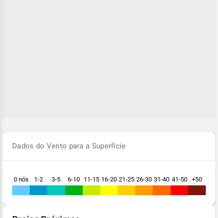
Dados do Vento para a Superfície
0 nós
1-2
3-5
6-10
11-15
16-20
21-25
26-30
31-40
41-50
+50