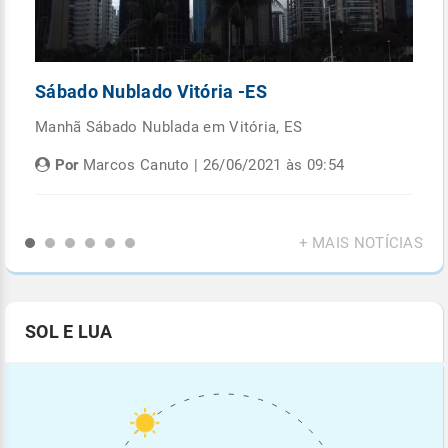
Sábado Nublado Vitória -ES
P
Manhã Sábado Nublada em Vitória, ES
Fi
di
Por
Marcos Canuto | 26/06/2021 às 09:54
+ MAIS NOTÍCIAS
SOL E LUA