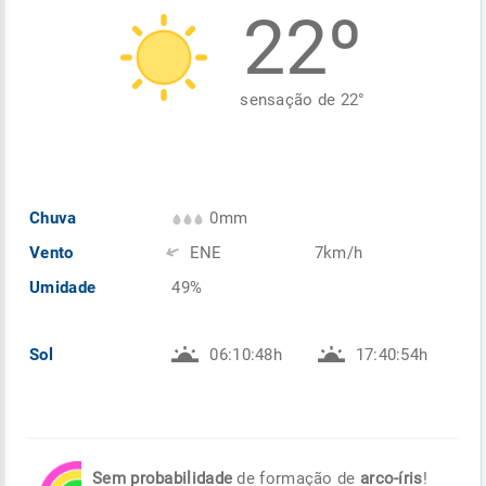
22º
Enviar
Enviar
Enviar
Enviar
Enviar
Enviar
sensação de
22
°
Chuva
0mm
Vento
ENE
7km/h
Umidade
49%
Sol
06:10:48h
17:40:54h
Sem probabilidade
de formação de
arco-íris
!