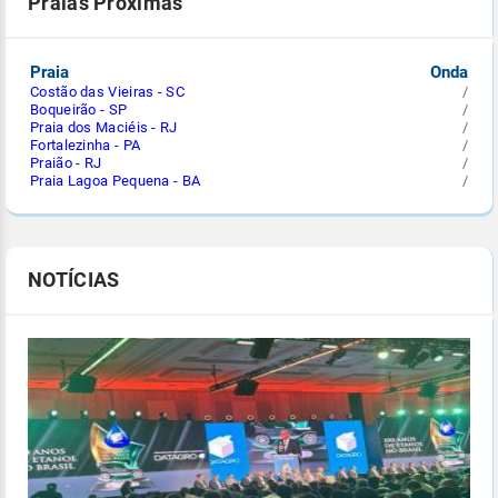
Praias Próximas
Praia
Onda
Costão das Vieiras - SC
/
Boqueirão - SP
/
Praia dos Maciéis - RJ
/
Fortalezinha - PA
/
Praião - RJ
/
Praia Lagoa Pequena - BA
/
NOTÍCIAS