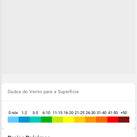
Dados do Vento para a Superfície
0 nós
1-2
3-5
6-10
11-15
16-20
21-25
26-30
31-40
41-50
+50