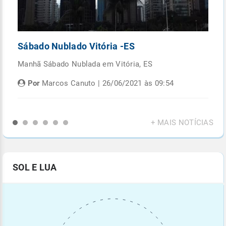
Sábado Nublado Vitória -ES
P
Manhã Sábado Nublada em Vitória, ES
Fi
di
Por
Marcos Canuto | 26/06/2021 às 09:54
+ MAIS NOTÍCIAS
SOL E LUA