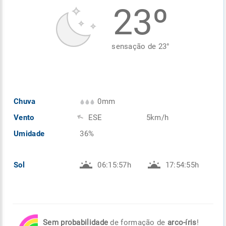
23º
Enviar
Enviar
Enviar
Enviar
Enviar
Enviar
sensação de
23
°
Chuva
0mm
Vento
ESE
5km/h
Umidade
36%
Sol
06:15:57h
17:54:55h
Sem probabilidade
de formação de
arco-íris
!