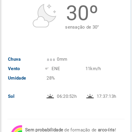
30º
Enviar
Enviar
Enviar
Enviar
Enviar
Enviar
sensação de
30
°
Chuva
0mm
Vento
ENE
11km/h
Umidade
28%
Sol
06:20:52h
17:37:13h
Sem probabilidade
de formação de
arco-íris
!