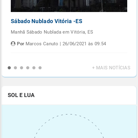
Sábado Nublado Vitória -ES
P
Manhã Sábado Nublada em Vitória, ES
Fi
di
Por
Marcos Canuto | 26/06/2021 às 09:54
+ MAIS NOTÍCIAS
SOL E LUA