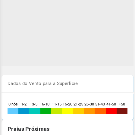
Dados do Vento para a Superfície
0 nós
1-2
3-5
6-10
11-15
16-20
21-25
26-30
31-40
41-50
+50
Praias Próximas