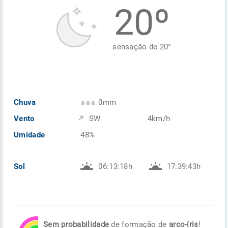
20º
Enviar
Enviar
Enviar
Enviar
Enviar
Enviar
sensação de
20
°
Chuva
0mm
Vento
SW
4km/h
Umidade
48%
Sol
06:13:18h
17:39:43h
Sem probabilidade
de formação de
arco-íris
!