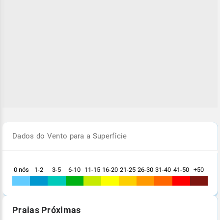
Dados do Vento para a Superfície
0 nós
1-2
3-5
6-10
11-15
16-20
21-25
26-30
31-40
41-50
+50
Praias Próximas