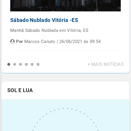
Sábado Nublado Vitória -ES
P
Manhã Sábado Nublada em Vitória, ES
Fi
di
Por
Marcos Canuto | 26/06/2021 às 09:54
+ MAIS NOTÍCIAS
SOL E LUA