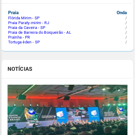
Praia
Onda
Flórida Mirim - SP
/
Praia Paraty-mirim - RJ
/
Praia da Caveira - SP
/
Praia de Barreira do Boiqueirão - AL
/
Prainha - PR
/
Tortuga èden - SP
/
NOTÍCIAS