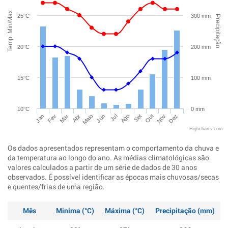
Temp. Min/Max
25°C
300 mm
Precipitação
20°C
200 mm
15°C
100 mm
10°C
0 mm
Jan
Abr
Jul
Out
Mar
Jun
Set
Dez
Fev
Maio
Ago
Nov
Highcharts.com
Os dados apresentados representam o comportamento da chuva e
da temperatura ao longo do ano. As médias climatológicas são
valores calculados a partir de um série de dados de 30 anos
observados. É possível identificar as épocas mais chuvosas/secas
e quentes/frias de uma região.
Mês
Minima (°C)
Máxima (°C)
Precipitação (mm)