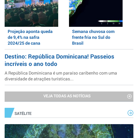
Projeção aponta queda
Semana chuvosa com
de 9,4% na safra
frente fria no Sul do
2024/25 de cana
Brasil
Destino: República Dominicana! Passeios
incríveis o ano todo
A República Dominicana é um paraíso caribenho com uma
diversidade de atrações turísticas...
VEJA TODAS AS NOTÍCIAS
SATÉLITE