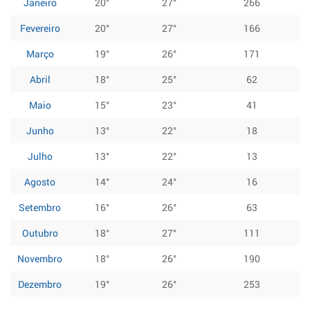
Janeiro
20°
27°
266
Fevereiro
20°
27°
166
Março
19°
26°
171
Abril
18°
25°
62
Maio
15°
23°
41
Junho
13°
22°
18
Julho
13°
22°
13
Agosto
14°
24°
16
Setembro
16°
26°
63
Outubro
18°
27°
111
Novembro
18°
26°
190
Dezembro
19°
26°
253