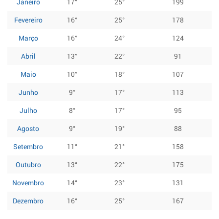
Janeiro
17°
25°
199
Fevereiro
16°
25°
178
Março
16°
24°
124
Abril
13°
22°
91
Maio
10°
18°
107
Junho
9°
17°
113
Julho
8°
17°
95
Agosto
9°
19°
88
Setembro
11°
21°
158
Outubro
13°
22°
175
Novembro
14°
23°
131
Dezembro
16°
25°
167