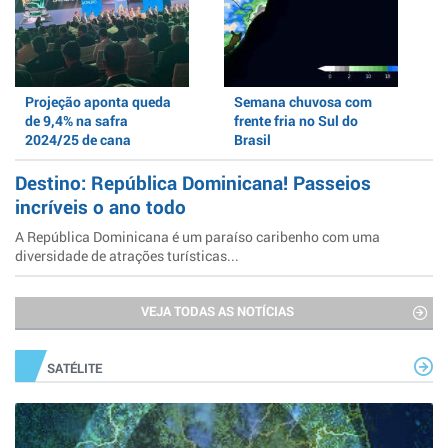
Projeção aponta queda
Semana chuvosa com
de 9,4% na safra
frente fria no Sul do
2024/25 de cana
Brasil
Destino: República Dominicana! Passeios
incríveis o ano todo
A República Dominicana é um paraíso caribenho com uma
diversidade de atrações turísticas...
VEJA TODAS AS NOTÍCIAS
SATÉLITE