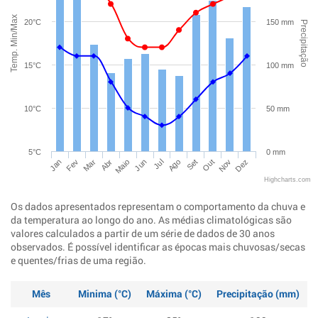
Temp. Min/Max
20°C
150 mm
Precipitação
15°C
100 mm
10°C
50 mm
5°C
0 mm
Jan
Abr
Jul
Out
Mar
Jun
Set
Dez
Fev
Maio
Ago
Nov
Highcharts.com
Os dados apresentados representam o comportamento da chuva e
da temperatura ao longo do ano. As médias climatológicas são
valores calculados a partir de um série de dados de 30 anos
observados. É possível identificar as épocas mais chuvosas/secas
e quentes/frias de uma região.
Mês
Minima (°C)
Máxima (°C)
Precipitação (mm)