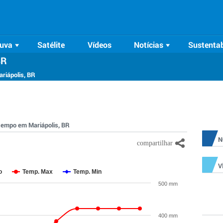
uva
Satélite
Vídeos
Notícias
Sustentab
BR
riápolis, BR
 tempo em Mariápolis, BR
N
V
o
Temp. Max
Temp. Min
500 mm
400 mm