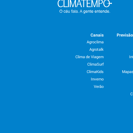
Canais
Previsã
Agroclima
Agrotalk
Clima de Viagem
In
ClimaSurf
ClimaKids
Mapas
Inverno
Verão
C