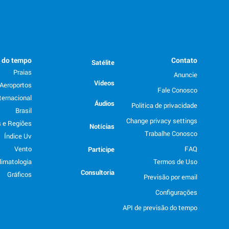
o do tempo
Contato
Satélite
Praias
Anuncie
Vídeos
Aeroportos
Fale Conosco
ternacional
Áudios
Politica de privacidade
Brasil
Change privacy settings
 e Regiões
Notícias
Trabalhe Conosco
Índice Uv
Vento
FAQ
Participe
limatologia
Termos de Uso
Consultoria
Gráficos
Previsão por email
Configurações
API de previsão do tempo