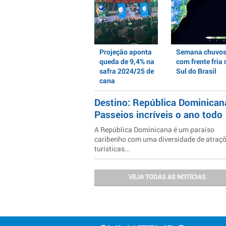
Projeção aponta
Semana chuvo
queda de 9,4% na
com frente fria 
safra 2024/25 de
Sul do Brasil
cana
Destino: República Dominican
Passeios incríveis o ano todo
A República Dominicana é um paraíso
caribenho com uma diversidade de atraç
turísticas...
VEJA TODAS AS NOTÍCIAS