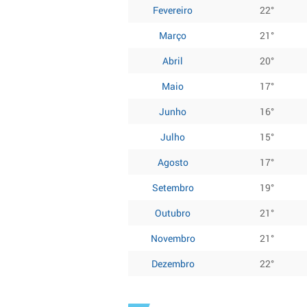
Fevereiro
22°
Março
21°
Abril
20°
Maio
17°
Junho
16°
Julho
15°
Agosto
17°
Setembro
19°
Outubro
21°
Novembro
21°
Dezembro
22°