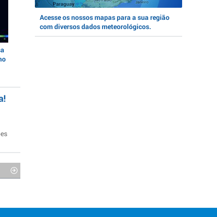
Acesse os nossos mapas para a sua região
com diversos dados meteorológicos.
sa
no
a!
ões