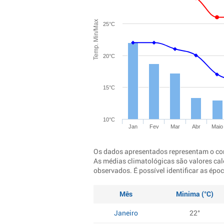
Temp. Min/Max
25°C
20°C
15°C
10°C
Jan
Fev
Mar
Abr
Maio
Os dados apresentados representam o co
As médias climatológicas são valores cal
observados. É possível identificar as ép
Mês
Minima (°C)
Janeiro
22°