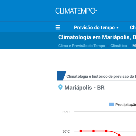
Previsão do tempo
Ch
Climatologia em Mariápolis, 
>
>
Clima e Previsão do Tempo
Climática
Ma
Climatologia e histórico de previsão do
Mariápolis - BR
Precipitaçã
35°C
30°C