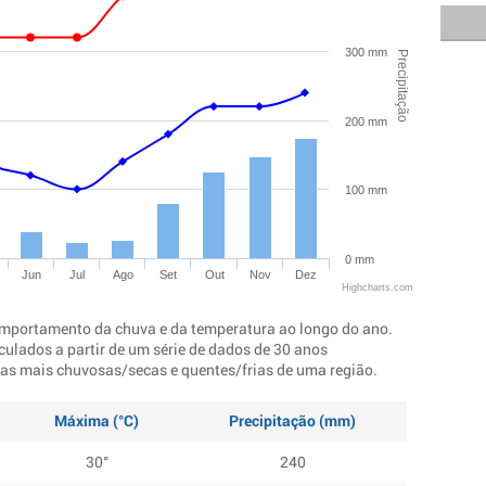
300 mm
Precipitação
200 mm
100 mm
0 mm
Jun
Jul
Ago
Set
Out
Nov
Dez
Highcharts.com
mportamento da chuva e da temperatura ao longo do ano.
culados a partir de um série de dados de 30 anos
ocas mais chuvosas/secas e quentes/frias de uma região.
Máxima (°C)
Precipitação (mm)
30°
240