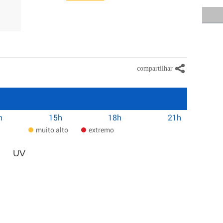
h
15h
18h
21h
muito alto
extremo
UV