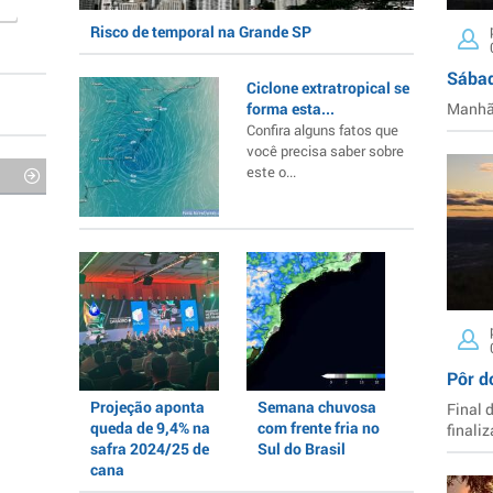
Risco de temporal na Grande SP
Sábad
Ciclone extratropical se
forma esta...
Manhã 
Confira alguns fatos que
você precisa saber sobre
este o...
Pôr d
Projeção aponta
Semana chuvosa
Final 
queda de 9,4% na
com frente fria no
finaliz
safra 2024/25 de
Sul do Brasil
cana