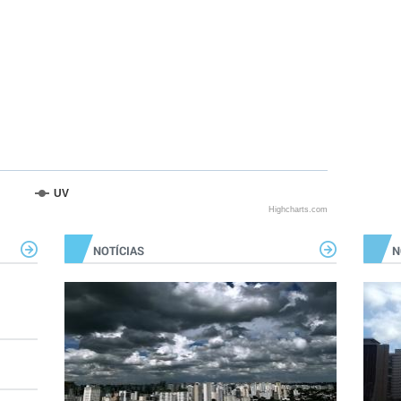
UV
Highcharts.com
NOTÍCIAS
N