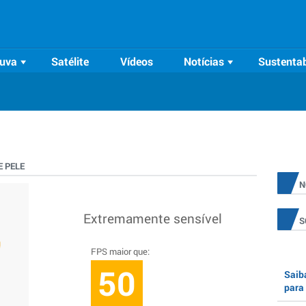
uva
Satélite
Vídeos
Notícias
Sustentab
 PELE
N
Extremamente sensível
S
FPS maior que:
50
Saiba
para 