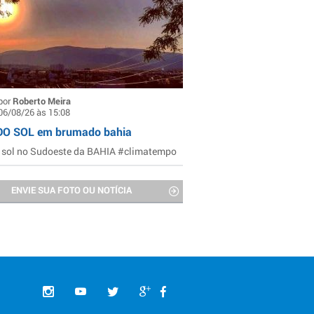
por
Roberto Meira
06/08/26 às 15:08
DO SOL em brumado bahia
 sol no Sudoeste da BAHIA #climatempo
ENVIE SUA FOTO OU NOTÍCIA