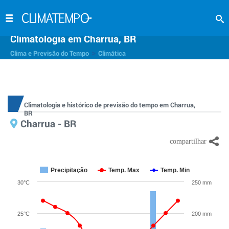
Climatologia em Charrua, BR
>
Clima e Previsão do Tempo
Climática
Climatologia e histórico de previsão do tempo em Charrua,
BR
Charrua - BR
Precipitação
Temp. Max
Temp. Min
30°C
250 mm
25°C
200 mm