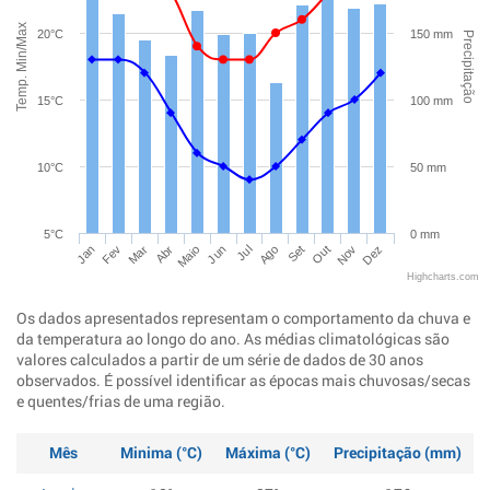
Temp. Min/Max
20°C
150 mm
Precipitação
15°C
100 mm
10°C
50 mm
5°C
0 mm
Jan
Abr
Jul
Out
Mar
Jun
Set
Dez
Fev
Maio
Ago
Nov
Highcharts.com
Os dados apresentados representam o comportamento da chuva e
da temperatura ao longo do ano. As médias climatológicas são
valores calculados a partir de um série de dados de 30 anos
observados. É possível identificar as épocas mais chuvosas/secas
e quentes/frias de uma região.
Mês
Minima (°C)
Máxima (°C)
Precipitação (mm)