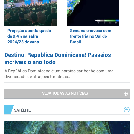
Projeção aponta queda
Semana chuvosa com
de 9,4% na safra
frente fria no Sul do
2024/25 de cana
Brasil
Destino: República Dominicana! Passeios
incríveis o ano todo
A República Dominicana é um paraíso caribenho com uma
diversidade de atrações turísticas...
VEJA TODAS AS NOTÍCIAS
SATÉLITE