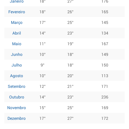
Janeiro
18°
27°
176
Fevereiro
18°
26°
165
Março
17°
25°
145
Abril
14°
23°
134
Maio
11°
19°
167
Junho
10°
18°
149
Julho
9°
18°
150
Agosto
10°
20°
113
Setembro
12°
21°
171
Outubro
14°
23°
236
Novembro
15°
25°
169
Dezembro
17°
27°
172