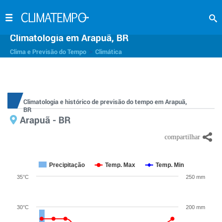
Climatologia em Arapuã, BR
>
Clima e Previsão do Tempo
Climática
Climatologia e histórico de previsão do tempo em Arapuã,
BR
Arapuã - BR
Precipitação
Temp. Max
Temp. Min
35°C
250 mm
30°C
200 mm