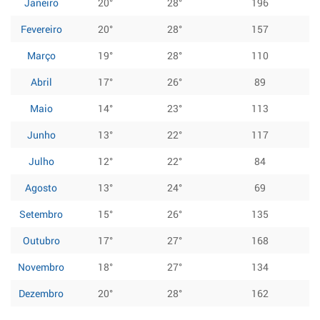
Janeiro
20°
28°
196
Fevereiro
20°
28°
157
Março
19°
28°
110
Abril
17°
26°
89
Maio
14°
23°
113
Junho
13°
22°
117
Julho
12°
22°
84
Agosto
13°
24°
69
Setembro
15°
26°
135
Outubro
17°
27°
168
Novembro
18°
27°
134
Dezembro
20°
28°
162