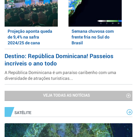
Projeção aponta queda
Semana chuvosa com
de 9,4% na safra
frente fria no Sul do
2024/25 de cana
Brasil
Destino: República Dominicana! Passeios
incríveis o ano todo
A República Dominicana é um paraíso caribenho com uma
diversidade de atrações turísticas...
VEJA TODAS AS NOTÍCIAS
SATÉLITE