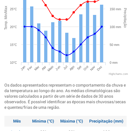
Temp. Min/Max
25°C
150 mm
Precipitação
20°C
100 mm
15°C
50 mm
10°C
0 mm
Jan
Abr
Jul
Out
Mar
Jun
Set
Dez
Fev
Maio
Ago
Nov
Highcharts.com
Os dados apresentados representam o comportamento da chuva e
da temperatura ao longo do ano. As médias climatológicas são
valores calculados a partir de um série de dados de 30 anos
observados. É possível identificar as épocas mais chuvosas/secas
e quentes/frias de uma região.
Mês
Minima (°C)
Máxima (°C)
Precipitação (mm)