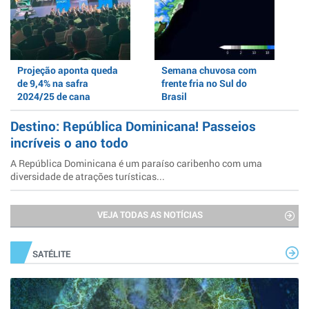
Projeção aponta queda
Semana chuvosa com
de 9,4% na safra
frente fria no Sul do
2024/25 de cana
Brasil
Destino: República Dominicana! Passeios
incríveis o ano todo
A República Dominicana é um paraíso caribenho com uma
diversidade de atrações turísticas...
VEJA TODAS AS NOTÍCIAS
SATÉLITE