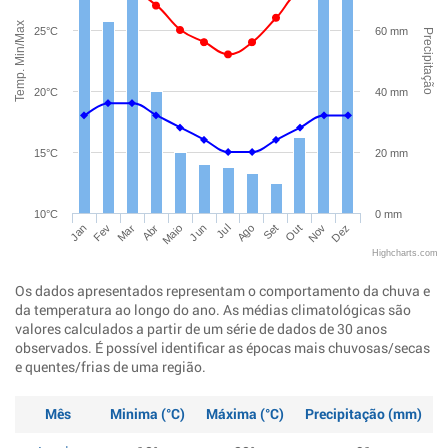
Temp. Min/Max
25°C
60 mm
Precipitação
20°C
40 mm
15°C
20 mm
10°C
0 mm
Jan
Abr
Jul
Out
Mar
Jun
Set
Dez
Fev
Maio
Ago
Nov
Highcharts.com
Os dados apresentados representam o comportamento da chuva e
da temperatura ao longo do ano. As médias climatológicas são
valores calculados a partir de um série de dados de 30 anos
observados. É possível identificar as épocas mais chuvosas/secas
e quentes/frias de uma região.
Mês
Minima (°C)
Máxima (°C)
Precipitação (mm)