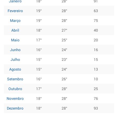
Janeiro
18°
28°
91
Fevereiro
19°
28°
63
Março
19°
28°
75
Abril
18°
27°
40
Maio
17°
25°
20
Junho
16°
24°
16
Julho
15°
23°
15
Agosto
15°
24°
13
Setembro
16°
26°
10
Outubro
17°
28°
25
Novembro
18°
28°
76
Dezembro
18°
28°
93